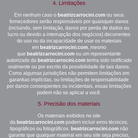
4. Limitações
Em nenhum caso o
beatrizcarrocini.com
ou seus
fornecedores serão responsáveis por quaisquer danos
(incluindo, sem limitação, danos por perda de dados ou
lucro ou devido a interrupção dos negócios) decorrentes
do uso ou da incapacidade de usar os materiais
em
beatrizcarrocini.com
, mesmo
que
beatrizcarrocini.com
ou um representante
autorizado da
beatrizcarrocini.com
tenha sido notificado
oralmente ou por escrito da possibilidade de tais danos.
Como algumas jurisdições não permitem limitações em
garantias implícitas, ou limitações de responsabilidade
por danos conseqüentes ou incidentais, essas limitações
podem não se aplicar a você.
5. Precisão dos materiais
Os materiais exibidos no site
da
beatrizcarrocini.com
podem incluir erros técnicos,
tipográficos ou fotográficos.
beatrizcarrocini.com
não
garante que qualquer material em seu site seja preciso,